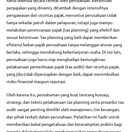
harus dikelola secara cermat oleh perusahaan. Ketentuan
perpajakan yang dinamis, ditambah dengan intensifnya
pengawasan dari otoritas pajak, menuntut perusahaan tidak
hanya sekadar patuh dalam pelaporan, tetapi juga mampu
melakukan perencanaan pajak (tax planning) yang efektif dan
sesuai ketentuan. Tax planning yang baik dapat memberikan
efisiensi beban pajak perusahaan tanpa melanggar aturan yang
berlaku, sehingga mendukung keberlanjutan usaha. Di sisi lain,
perusahaan juga harus siap menghadapi kemungkinan
pelaksanaan pemeriksaan pajak (tax audit) dari otoritas pajak,
yang jika tidak dipersiapkan dengan baik, dapat menimbulkan
risiko finansial maupun reputasi.
Oleh karena itu, pemahaman yang kuat tentang konsep,
strategi, dan teknis pelaksanaan tax planning serta prosedur tax
audit sangat penting dimiliki oleh manajemen, tim keuangan,
dan pihak terkait dalam perusahaan. Pelatihan ini hadir untuk
memberikan bekal pengetahuan dan keterampilan praktis bagi
peserta dalam mengelola aspek perpajakan perusahaan secara