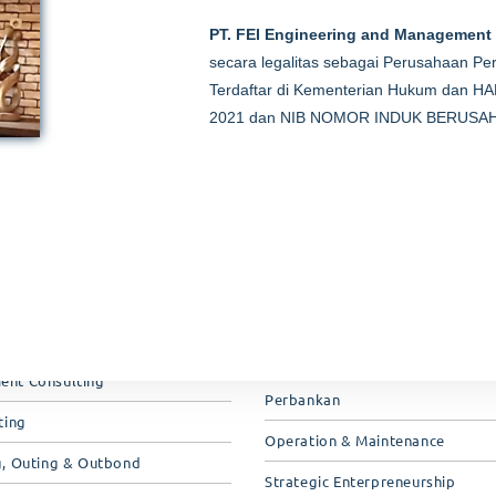
PT. FEI Engineering and Management
secara legalitas sebagai Perusahaan Per
Terdaftar di Kementerian Hukum dan 
ices
Kategori Pelatihan
2021 dan NIB NOMOR INDUK BERUSAH
aining
Project Management
Training
Supply Chain & Management Logi
aining
Human Resource
si Profesi BNSP
Business Management
si Microsoft Office Specialist
Information & Technology
Financial Management
nt Consulting
Perbankan
ting
Operation & Maintenance
g, Outing & Outbond
Strategic Enterpreneurship