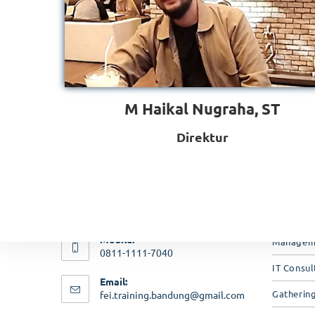
Follow Us
Serv
Public Tr
M Haikal Nugraha, ST
In House 
Direktur
Kontak Kami
Online Tr
Address:
Sertifika
Setiabudhi Regency Kav. D-31
Wing IV, Jl. Dr. Setiabudhi
Sertifika
Bandung 40559
(MOS)
Mobile:
Manageme
Close Menu
0811-1111-7040
Home
IT Consul
Email:
Jadwal Public Training
Gatherin
fei.training.bandung@gmail.com
Jadwal Online Training