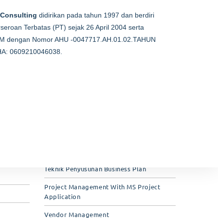
 Consulting
didirikan pada tahun 1997 dan berdiri
seroan Terbatas (PT) sejak 26 April 2004 serta
HAM dengan Nomor AHU -0047717.AH.01.02.TAHUN
Training Unggulan
A: 0609210046038.
Smart Work with AI – Pelatihan
Pemanfaatan Artificial Intelligence untuk
stic
Meningkatkan Produktivitas Kerja
Basic Mechanical Course / BMC
Pelatihan Teknik dan Metode Penyusunan
HPS/OE
Masa Persiapan Pensiun (MPP)
Teknik Penyusunan Business Plan
Project Management With MS Project
Application
Vendor Management