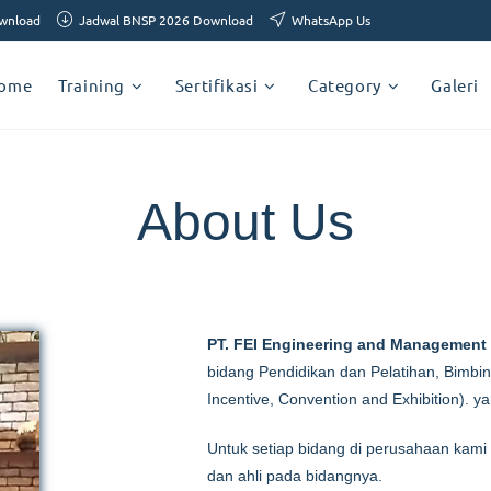
ownload
Jadwal BNSP 2026 Download
WhatsApp Us
ome
Training
Sertifikasi
Category
Galeri
About Us
PT. FEI Engineering and Management
bidang Pendidikan dan Pelatihan, Bimbi
Incentive, Convention and Exhibition). 
Untuk setiap bidang di perusahaan kami
dan ahli pada bidangnya.