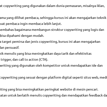
t copywriting yang digunakan dalam dunia pemasaran, misalnya iklan,
ama yang dilihat pembaca, sehingga kursus ini akan mengajarkan teknik
uat pembaca ingin membaca lebih lanjut.
i membahas bagaimana membangun struktur copywriting yang logis dan
 bisa dipahami dengan mudah.
target pemirsa dan jenis copywriting, kursus ini akan mengajarkan
an persuasif.
ik menulis yang bisa meningkatkan daya tarik dan efektivitas
rigger, dan call to action (CTA).
ywriting yang digunakan oleh kompetitor untuk mendapatkan ide dan
 copywriting yang sesuai dengan platform digital seperti situs web, med
ing yang bisa meningkatkan peringkat website di mesin pencari.
patan untuk berlatih menulis copywriting dan mendapatkan feedback da