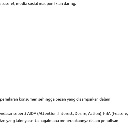
b, surel, media sosial maupun iklan daring.
 pemikiran konsumen sehingga pesan yang disampaikan dalam
ndasar seperti AIDA (Attention, Interest, Desire, Action), FBA (Feature,
) dan yang lainnya serta bagaimana menerapkannya dalam penulisan