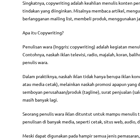
Singkatnya, copywriting adalah keahlian menulis konten 
tindakan yang diinginkan. Misalnya membaca artikel, meng
berlangganan mailing list, membeli produk, menggunakan ja
Apa itu Copywriting?
Penulisan wara (Inggris: copywriting) adalah kegiatan menu
Contohnya, naskah iklan televisi, radio, majalah, koran, bali
penulis wara.
Dalam praktiknya, naskah iklan tidak hanya berupa iklan konve
atau media cetak), melainkan naskah promosi apapun yang dib
semboyan perusahaan/produk (tagline), surat penjualan (sales 
masih banyak lagi.
Seorang penulis wara iklan dituntut untuk mampu menulis tek
penulisan di banyak media, seperti cetak, situs web, audio, d
Meski dapat digunakan pada hampir semua jenis pemasaran, 