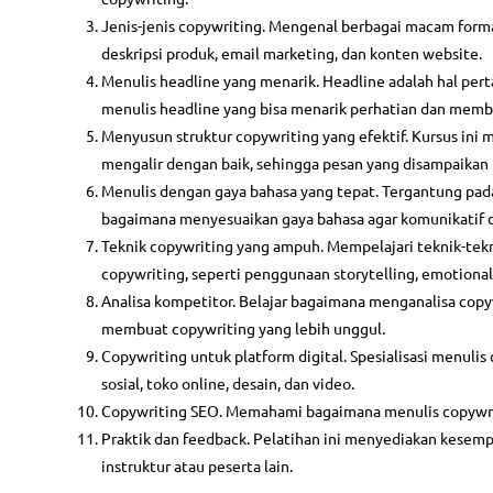
Jenis-jenis copywriting. Mengenal berbagai macam forma
deskripsi produk, email marketing, dan konten website.
Menulis headline yang menarik. Headline adalah hal pert
menulis headline yang bisa menarik perhatian dan memb
Menyusun struktur copywriting yang efektif. Kursus in
mengalir dengan baik, sehingga pesan yang disampaikan
Menulis dengan gaya bahasa yang tepat. Tergantung pada 
bagaimana menyesuaikan gaya bahasa agar komunikatif d
Teknik copywriting yang ampuh. Mempelajari teknik-tekn
copywriting, seperti penggunaan storytelling, emotional t
Analisa kompetitor. Belajar bagaimana menganalisa cop
membuat copywriting yang lebih unggul.
Copywriting untuk platform digital. Spesialisasi menulis
sosial, toko online, desain, dan video.
Copywriting SEO. Memahami bagaimana menulis copywrit
Praktik dan feedback. Pelatihan ini menyediakan kesem
instruktur atau peserta lain.