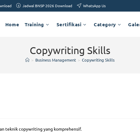
ownload
Jadwal BNSP 2026 Download
WhatsApp Us
Home
Training
Sertifikasi
Category
Gale
Copywriting Skills
>
Business Management
>
Copywriting Skills
n teknik copywriting yang komprehensif.