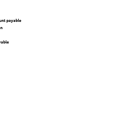
unt payable
en
yable