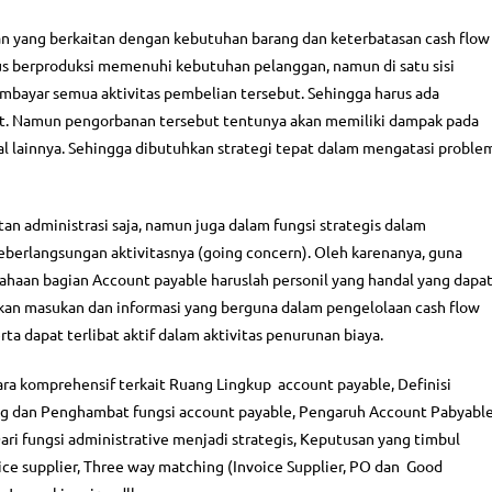
n yang berkaitan dengan kebutuhan barang dan keterbatasan cash flow
us berproduksi memenuhi kebutuhan pelanggan, namun di satu sisi
mbayar semua aktivitas pembelian tersebut. Sehingga harus ada
t. Namun pengorbanan tersebut tentunya akan memiliki dampak pada
hal lainnya. Sehingga dibutuhkan strategi tepat dalam mengatasi proble
tan administrasi saja, namun juga dalam fungsi strategis dalam
erlangsungan aktivitasnya (going concern). Oleh karenanya, guna
sahaan bagian Account payable haruslah personil yang handal yang dapa
kan masukan dan informasi yang berguna dalam pengelolaan cash flow
 dapat terlibat aktif dalam aktivitas penurunan biaya.
ra komprehensif terkait Ruang Lingkup account payable, Definisi
ng dan Penghambat fungsi account payable, Pengaruh Account Pabyabl
ari fungsi administrative menjadi strategis, Keputusan yang timbul
ice supplier, Three way matching (Invoice Supplier, PO dan Good