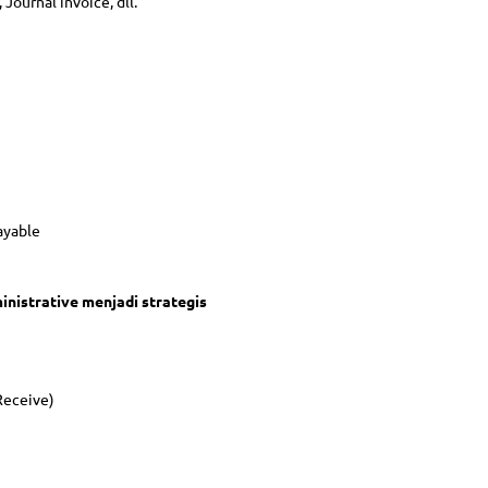
ournal invoice, dll.
ayable
inistrative menjadi strategis
Receive)