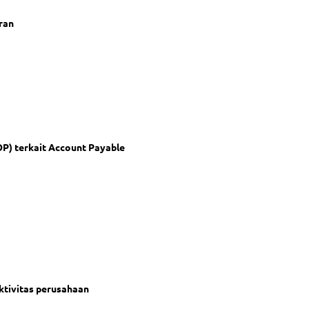
ran
P) terkait Account Payable
aktivitas perusahaan