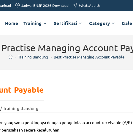
ownload
Jadwal BNSP 2026 Download
WhatsApp Us
Home
Training
Sertifikasi
Category
Gale
 Practise Managing Account Pa
>
Training Bandung
>
Best Practise Managing Account Payable
unt Payable
/
Training Bandung
an yang sama pentingnya dengan pengelolaan account receivable (A/R)
perusahaan secara keseluruhan.