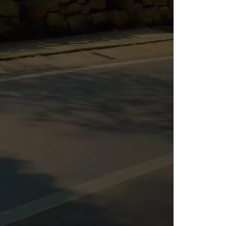
ices
Kategori Pelatihan
aining
Project Management
Training
Supply Chain & Management Logi
aining
Human Resource
si Profesi BNSP
Business Management
si Microsoft Office Specialist
Information & Technology
Financial Management
nt Consulting
Perbankan
ting