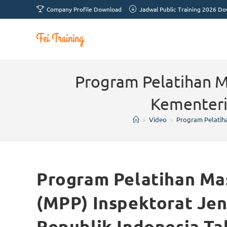
Company Profile Download
Jadwal Public Training 2026 D
Program Pelatihan M
Kementeri
>
Video
>
Program Pelatih
Program Pelatihan Ma
(MPP) Inspektorat Je
Republik Indonesia Ta