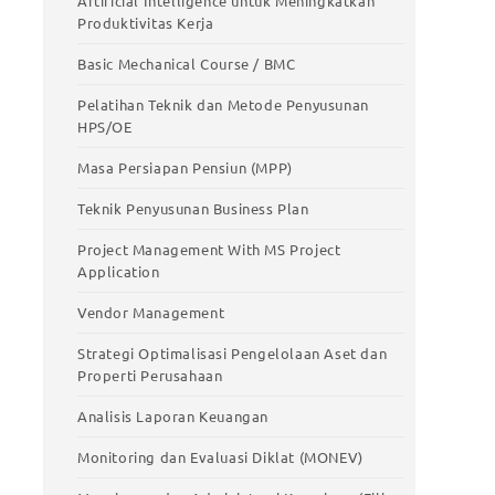
Artificial Intelligence untuk Meningkatkan
Produktivitas Kerja
Basic Mechanical Course / BMC
Pelatihan Teknik dan Metode Penyusunan
HPS/OE
Training Unggulan
Masa Persiapan Pensiun (MPP)
Teknik Penyusunan Business Plan
Smart Work with AI – Pelatihan
Pemanfaatan Artificial Intelligence untuk
Project Management With MS Project
stic
Meningkatkan Produktivitas Kerja
Application
Basic Mechanical Course / BMC
Vendor Management
Pelatihan Teknik dan Metode Penyusunan
Strategi Optimalisasi Pengelolaan Aset dan
HPS/OE
Properti Perusahaan
Masa Persiapan Pensiun (MPP)
Analisis Laporan Keuangan
Teknik Penyusunan Business Plan
Monitoring dan Evaluasi Diklat (MONEV)
Project Management With MS Project