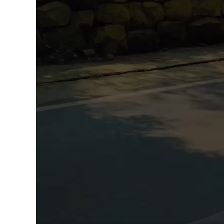
Follow Us
Serv
Public Tr
In House 
Kontak Kami
Online Tr
Address:
Sertifika
Setiabudhi Regency Kav. D-31
Wing IV, Jl. Dr. Setiabudhi
Sertifika
Bandung 40559
(MOS)
Mobile:
Manageme
0811-1111-7040
IT Consul