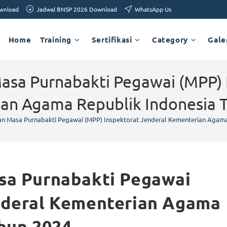
ownload
Jadwal BNSP 2026 Download
WhatsApp Us
Home
Training
Sertifikasi
Category
Gale
asa Purnabakti Pegawai (MPP) 
an Agama Republik Indonesia 
an Masa Purnabakti Pegawai (MPP) Inspektorat Jenderal Kementerian Agama
sa Purnabakti Pegawai
nderal Kementerian Agama
hun 2024