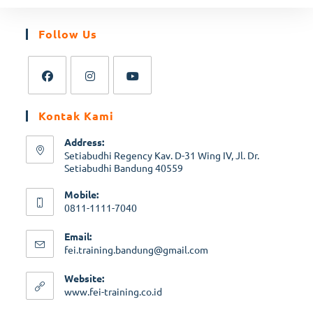
Follow Us
Opens
Opens
Opens
Kontak Kami
in
in
in
a
a
a
Address:
new
new
new
Setiabudhi Regency Kav. D-31 Wing IV, Jl. Dr.
Setiabudhi Bandung 40559
tab
tab
tab
Mobile:
0811-1111-7040
Opens
Email:
in
Opens
fei.training.bandung@gmail.com
your
in
application
your
Website:
application
Opens
www.fei-training.co.id
in