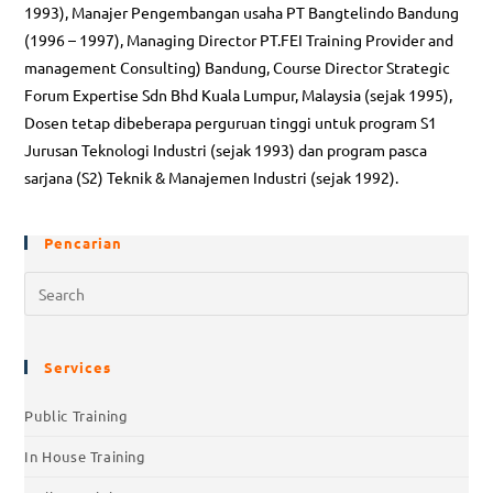
1993), Manajer Pengembangan usaha PT Bangtelindo Bandung
(1996 – 1997), Managing Director PT.FEI Training Provider and
management Consulting) Bandung, Course Director Strategic
Forum Expertise Sdn Bhd Kuala Lumpur, Malaysia (sejak 1995),
Dosen tetap dibeberapa perguruan tinggi untuk program S1
Jurusan Teknologi Industri (sejak 1993) dan program pasca
sarjana (S2) Teknik & Manajemen Industri (sejak 1992).
Pencarian
Pre
Esc
to
clo
Services
the
Public Training
sea
pan
In House Training