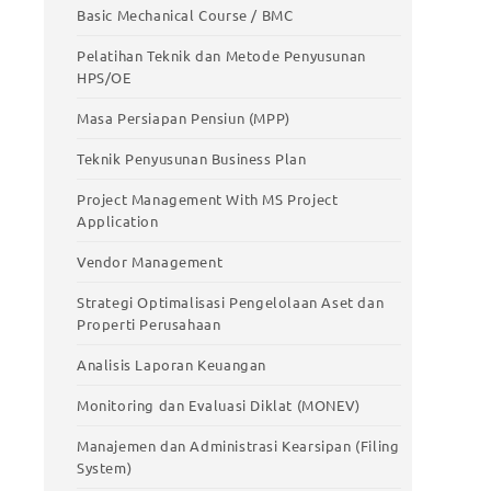
stic
Meningkatkan Produktivitas Kerja
Basic Mechanical Course / BMC
Basic Mechanical Course / BMC
Pelatihan Teknik dan Metode Penyusunan
HPS/OE
Pelatihan Teknik dan Metode Penyusunan
HPS/OE
Masa Persiapan Pensiun (MPP)
Masa Persiapan Pensiun (MPP)
Teknik Penyusunan Business Plan
Teknik Penyusunan Business Plan
Project Management With MS Project
Application
Project Management With MS Project
Application
Vendor Management
Vendor Management
Strategi Optimalisasi Pengelolaan Aset dan
Properti Perusahaan
Strategi Optimalisasi Pengelolaan Aset
dan Properti Perusahaan
Analisis Laporan Keuangan
Analisis Laporan Keuangan
Monitoring dan Evaluasi Diklat (MONEV)
Monitoring dan Evaluasi Diklat (MONEV)
Manajemen dan Administrasi Kearsipan (Filing
System)
Manajemen dan Administrasi Kearsipan