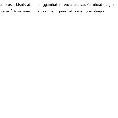
an proses bisnis, atau menggambakan rencana dasar. Membuat diagram
, Microsoft Visio memungkinkan pengguna untuk membuat diagram
ices
Kategori Pelatihan
aining
Project Management