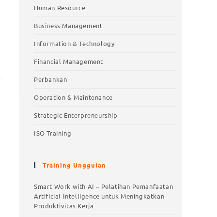
Human Resource
Business Management
Information & Technology
Financial Management
Perbankan
Operation & Maintenance
Strategic Enterpreneurship
ISO Training
Training Unggulan
Training Unggulan
Smart Work with AI – Pelatihan Pemanfaatan
Artificial Intelligence untuk Meningkatkan
Smart Work with AI – Pelatihan
Produktivitas Kerja
Pemanfaatan Artificial Intelligence untuk