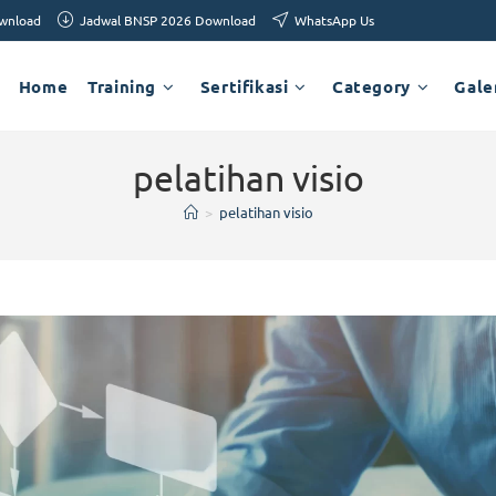
ownload
Jadwal BNSP 2026 Download
WhatsApp Us
Home
Training
Sertifikasi
Category
Gale
pelatihan visio
>
pelatihan visio