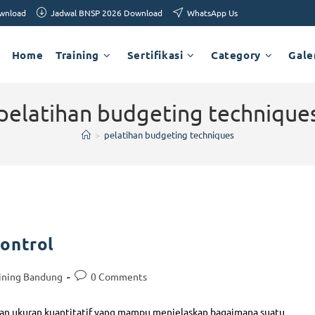
ownload
Jadwal BNSP 2026 Download
WhatsApp Us
Home
Training
Sertifikasi
Category
Gale
pelatihan budgeting technique
>
pelatihan budgeting techniques
ontrol
ining Bandung
0 Comments
gan ukuran kuantitatif yang mampu menjelaskan bagaimana suatu