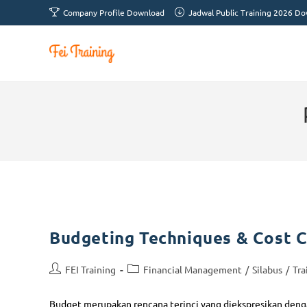
Company Profile Download
Jadwal Public Training 2026 D
Budgeting Techniques & Cost C
FEI Training
Financial Management
/
Silabus
/
Tra
Budget merupakan rencana terinci yang diekspresikan den