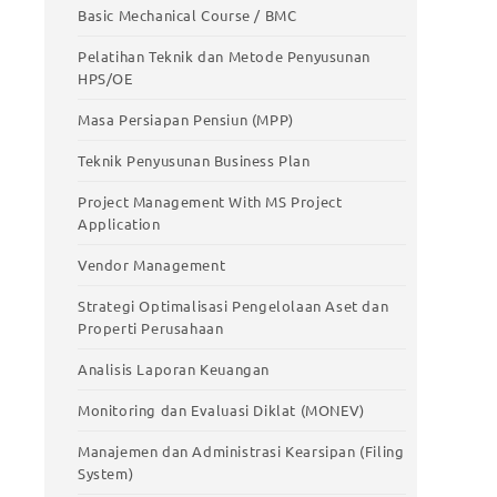
stic
Meningkatkan Produktivitas Kerja
Basic Mechanical Course / BMC
Basic Mechanical Course / BMC
Pelatihan Teknik dan Metode Penyusunan
HPS/OE
Pelatihan Teknik dan Metode Penyusunan
HPS/OE
Masa Persiapan Pensiun (MPP)
Masa Persiapan Pensiun (MPP)
Teknik Penyusunan Business Plan
Teknik Penyusunan Business Plan
Project Management With MS Project
Application
Project Management With MS Project
Application
Vendor Management
Vendor Management
Strategi Optimalisasi Pengelolaan Aset dan
Properti Perusahaan
Strategi Optimalisasi Pengelolaan Aset
dan Properti Perusahaan
Analisis Laporan Keuangan
Analisis Laporan Keuangan
Monitoring dan Evaluasi Diklat (MONEV)
Monitoring dan Evaluasi Diklat (MONEV)
Manajemen dan Administrasi Kearsipan (Filing
System)
Manajemen dan Administrasi Kearsipan