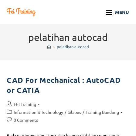
MENU
pelatihan autocad
>
pelatihan autocad
CAD For Mechanical : AutoCAD
or CATIA
FEI Training
Information & Technology
/
Silabus
/
Training Bandung
0 Comments
Pada masing-masing tingkatan hampir di dalam semua jenis