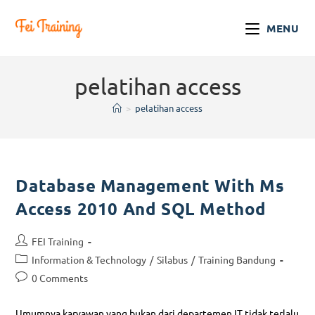
MENU
pelatihan access
>
pelatihan access
Database Management With Ms
Access 2010 And SQL Method
FEI Training
Information & Technology
/
Silabus
/
Training Bandung
0 Comments
Umumnya karyawan yang bukan dari departemen IT tidak terlalu