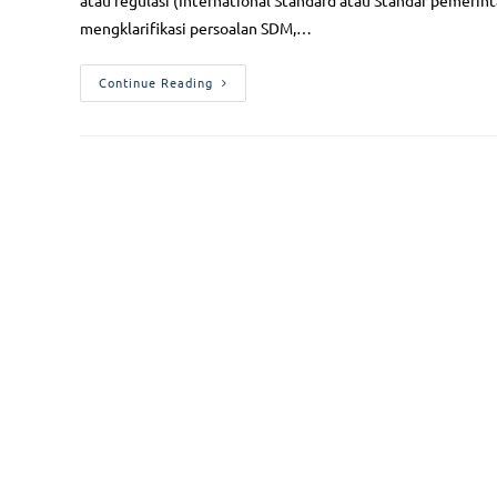
atau regulasi (International Standard atau Standar pemerin
mengklarifikasi persoalan SDM,…
Continue Reading