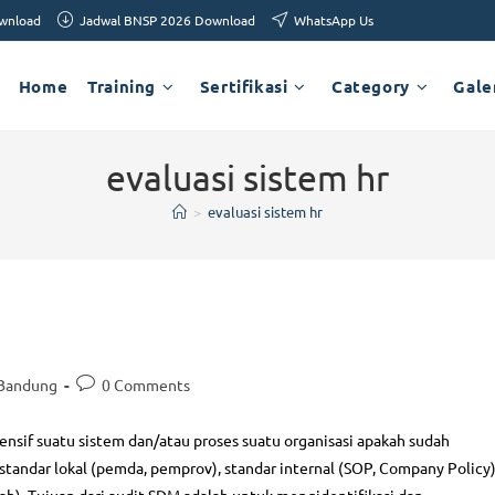
ownload
Jadwal BNSP 2026 Download
WhatsApp Us
Home
Training
Sertifikasi
Category
Gale
evaluasi sistem hr
>
evaluasi sistem hr
 Bandung
0 Comments
nsif suatu sistem dan/atau proses suatu organisasi apakah sudah
tandar lokal (pemda, pemprov), standar internal (SOP, Company Policy