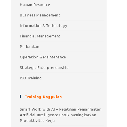
Human Resource
Business Management
Information & Technology
Financial Management
Perbankan
Operation & Maintenance
Strategic Enterpreneurship
ISO Training
Training Unggulan
Training Unggulan
Smart Work with AI – Pelatihan Pemanfaatan
Artificial Intelligence untuk Meningkatkan
Smart Work with AI – Pelatihan
Produktivitas Kerja
Pemanfaatan Artificial Intelligence untuk