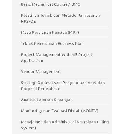
stic
Meningkatkan Produktivitas Kerja
Basic Mechanical Course / BMC
Basic Mechanical Course / BMC
Pelatihan Teknik dan Metode Penyusunan
HPS/OE
Pelatihan Teknik dan Metode Penyusunan
HPS/OE
Masa Persiapan Pensiun (MPP)
Masa Persiapan Pensiun (MPP)
Teknik Penyusunan Business Plan
Teknik Penyusunan Business Plan
Project Management With MS Project
Application
Project Management With MS Project
Application
Vendor Management
Vendor Management
Strategi Optimalisasi Pengelolaan Aset dan
Properti Perusahaan
Strategi Optimalisasi Pengelolaan Aset
dan Properti Perusahaan
Analisis Laporan Keuangan
Analisis Laporan Keuangan
Monitoring dan Evaluasi Diklat (MONEV)
Monitoring dan Evaluasi Diklat (MONEV)
Manajemen dan Administrasi Kearsipan (Filing
System)
Manajemen dan Administrasi Kearsipan