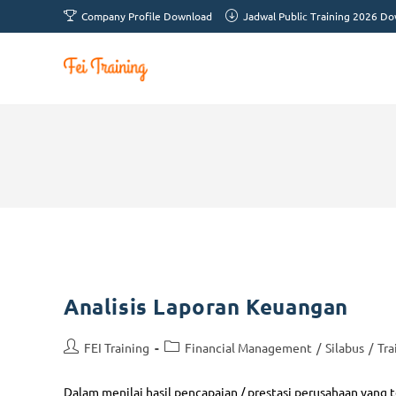
Company Profile Download
Jadwal Public Training 2026 D
Analisis Laporan Keuangan
FEI Training
Financial Management
/
Silabus
/
Tra
Dalam menilai hasil pencapaian / prestasi perusahaan yang