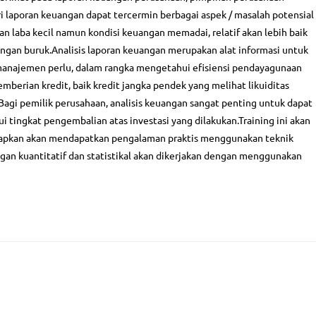
ri laporan keuangan dapat tercermin berbagai aspek / masalah potensial
n laba kecil namun kondisi keuangan memadai, relatif akan lebih baik
ngan buruk.Analisis laporan keuangan merupakan alat informasi untuk
najemen perlu, dalam rangka mengetahui efisiensi pendayagunaan
emberian kredit, baik kredit jangka pendek yang melihat likuiditas
Bagi pemilik perusahaan, analisis keuangan sangat penting untuk dapat
i tingkat pengembalian atas investasi yang dilakukan.Training ini akan
arapkan akan mendapatkan pengalaman praktis menggunakan teknik
ngan kuantitatif dan statistikal akan dikerjakan dengan menggunakan