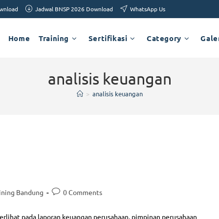
ownload
Jadwal BNSP 2026 Download
WhatsApp Us
Home
Training
Sertifikasi
Category
Gale
analisis keuangan
>
analisis keuangan
ining Bandung
0 Comments
 terlihat pada laporan keuangan perusahaan, pimpinan perusahaan