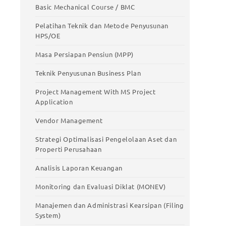
stic
Meningkatkan Produktivitas Kerja
Basic Mechanical Course / BMC
Basic Mechanical Course / BMC
Pelatihan Teknik dan Metode Penyusunan
HPS/OE
Pelatihan Teknik dan Metode Penyusunan
HPS/OE
Masa Persiapan Pensiun (MPP)
Masa Persiapan Pensiun (MPP)
Teknik Penyusunan Business Plan
Teknik Penyusunan Business Plan
Project Management With MS Project
Application
Project Management With MS Project
Application
Vendor Management
Vendor Management
Strategi Optimalisasi Pengelolaan Aset dan
Properti Perusahaan
Strategi Optimalisasi Pengelolaan Aset
dan Properti Perusahaan
Analisis Laporan Keuangan
Analisis Laporan Keuangan
Monitoring dan Evaluasi Diklat (MONEV)
Monitoring dan Evaluasi Diklat (MONEV)
Manajemen dan Administrasi Kearsipan (Filing
System)
Manajemen dan Administrasi Kearsipan