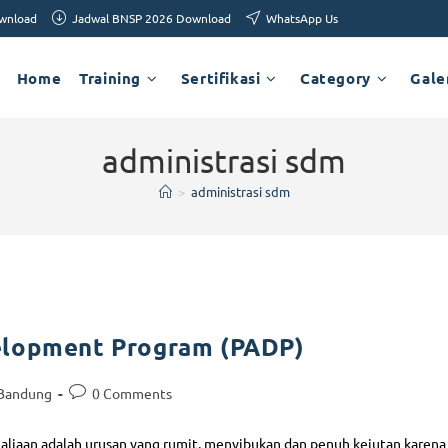
ownload
Jadwal BNSP 2026 Download
WhatsApp Us
Home
Training
Sertifikasi
Category
Gale
administrasi sdm
>
administrasi sdm
elopment Program (PADP)
 Bandung
0 Comments
aliaan adalah urusan yang rumit, menyibukan dan penuh kejutan karena