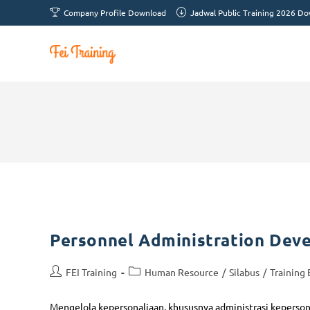
Company Profile Download
Jadwal Public Training 2026 D
Personnel Administration Dev
FEI Training
Human Resource
/
Silabus
/
Training
Mengelola kepersonaliaan, khususnya administrasi keperson