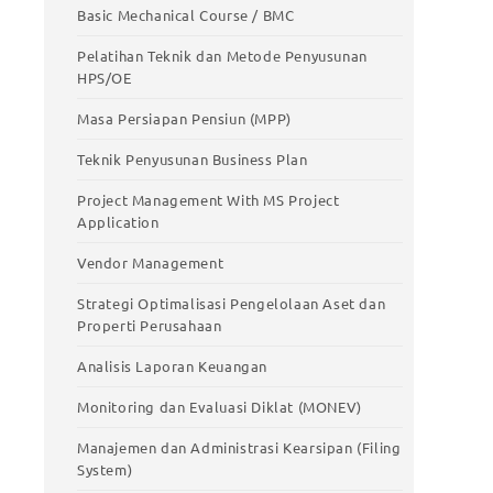
stic
Meningkatkan Produktivitas Kerja
Basic Mechanical Course / BMC
Basic Mechanical Course / BMC
Pelatihan Teknik dan Metode Penyusunan
HPS/OE
Pelatihan Teknik dan Metode Penyusunan
HPS/OE
Masa Persiapan Pensiun (MPP)
Masa Persiapan Pensiun (MPP)
Teknik Penyusunan Business Plan
Teknik Penyusunan Business Plan
Project Management With MS Project
Application
Project Management With MS Project
Application
Vendor Management
Vendor Management
Strategi Optimalisasi Pengelolaan Aset dan
Properti Perusahaan
Strategi Optimalisasi Pengelolaan Aset
dan Properti Perusahaan
Analisis Laporan Keuangan
Analisis Laporan Keuangan
Monitoring dan Evaluasi Diklat (MONEV)
Monitoring dan Evaluasi Diklat (MONEV)
Manajemen dan Administrasi Kearsipan (Filing
System)
Manajemen dan Administrasi Kearsipan