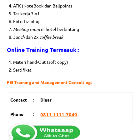
ATK (NoteBook dan Ballpoint)
Tas kerja 3in1
Foto Training
Meeting room
di hotel berbintang
Lunch
dan 2x
coffee break
On
l
ine Training Termasuk :
Materi hand-Out (soft copy)
Sertifikat
FEI Training and Management Consulting:
Contact
:
Dinar
Phone
:
0811-1111-7040