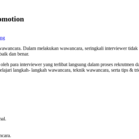
romotion
ung
 wawancara. Dalam melakukan wawancara, seringkali interviewer tidak 
baik dan benar.
h para interviewer yang terlibat langsung dalam proses rekrutmen dan
lajari langkah- langkah wawancara, teknik wawancara, serta tips & tr
al.
ncara.