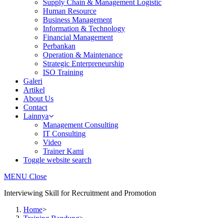
Supply Chain & Management Logistic
Human Resource
Business Management
Information & Technology
Financial Management
Perbankan
Operation & Maintenance
Strategic Enterpreneurship
ISO Training
Galeri
Artikel
About Us
Contact
Lainnya
Management Consulting
IT Consulting
Video
Trainer Kami
Toggle website search
MENU
Close
Interviewing Skill for Recruitment and Promotion
Home
>