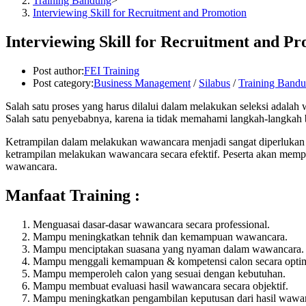
Training Bandung
>
Interviewing Skill for Recruitment and Promotion
Interviewing Skill for Recruitment and P
Post author:
FEI Training
Post category:
Business Management
/
Silabus
/
Training Band
Salah satu proses yang harus dilalui dalam melakukan seleksi adalah
Salah satu penyebabnya, karena ia tidak memahami langkah-langkah 
Ketrampilan dalam melakukan wawancara menjadi sangat diperlukan ole
ketrampilan melakukan wawancara secara efektif. Peserta akan mempe
wawancara.
Ma
nfaat
Training :
Menguasai dasar-dasar wawancara secara professional.
Mampu meningkatkan tehnik dan kemampuan wawancara.
Mampu menciptakan suasana yang nyaman dalam wawancara.
Mampu menggali kemampuan & kompetensi calon secara optim
Mampu memperoleh calon yang sesuai dengan kebutuhan.
Mampu membuat evaluasi hasil wawancara secara objektif.
Mampu meningkatkan pengambilan keputusan dari hasil wawa