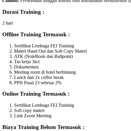
Catatan:
Permintaan tanggal khusus bisa disesuaikan berdasarkan s
Durasi Training :
2 hari
Offline Training Termasuk :
Sertifikat Lembaga FEI Training
Materi Hand Out dan Soft Copy Materi
ATK (NoteBook dan Ballpoint)
Tas kerja 3in1
Dokumentasi
Meeting room di hotel berbintang
Lunch dan 2x coffee break
PPH Pasal 23 sebesar 2%
On
l
ine Training Termasuk :
Sertifikat Lembaga FEI Training
Soft copy materi
Link Zoom Meeting
Biaya Training Belum Termasuk :