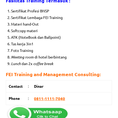
Fasilitas
Training Termasuk :
Sertifikat Profesi BNSP
Sertifikat Lembaga FEI Training
Materi hand-Out
Softcopy materi
ATK (NoteBook dan Ballpoint)
Tas kerja 3in1
Foto Training
Meeting room
di hotel berbintang
Lunch
dan 2x
coffee break
FEI Training and Management Consulting:
Contact
:
Dinar
Phone
:
0811-1111-7040