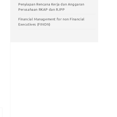
Penyiapan Rencana Kerja dan Anggaran
Perusahaan RKAP dan RJPP
Financial Management for non Financial
Executives (FINON)
Training Unggulan
Smart Work with AI – Pelatihan
Pemanfaatan Artificial Intelligence untuk
stic
Meningkatkan Produktivitas Kerja