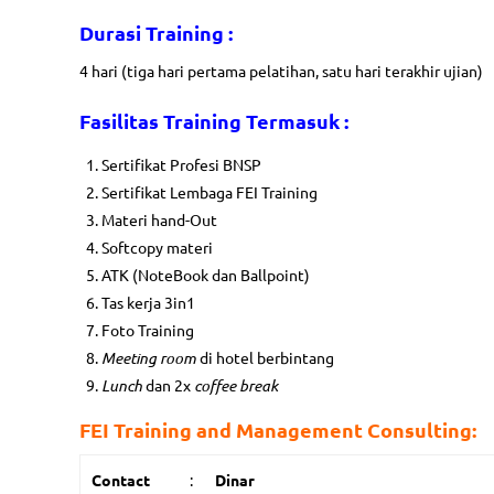
Durasi Training
:
4 hari (tiga hari pertama pelatihan, satu hari terakhir ujian)
Fasilitas
Training Termasuk :
Sertifikat Profesi BNSP
Sertifikat Lembaga FEI Training
Materi hand-Out
Softcopy materi
ATK (NoteBook dan Ballpoint)
Tas kerja 3in1
Foto Training
Meeting room
di hotel berbintang
Follow Us
Serv
Lunch
dan 2x
coffee break
Public Tr
FEI Training and Management Consulting:
In House 
Contact
:
Dinar
Kontak Kami
Online Tr