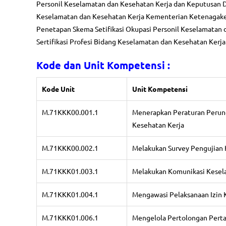
Personil Keselamatan dan Kesehatan Kerja dan Keputusan 
Keselamatan dan Kesehatan Kerja Kementerian Ketenagaker
Penetapan Skema Setifikasi Okupasi Personil Keselamatan 
Sertifikasi Profesi Bidang Keselamatan dan Kesehatan Kerja
Kode dan Unit Kompetensi :
Kode Unit
Unit Kompetensi
M.71KKK00.001.1
Menerapkan Peraturan Perun
Kesehatan Kerja
M.71KKK00.002.1
Melakukan Survey Pengujian 
M.71KKK01.003.1
Melakukan Komunikasi Kesel
M.71KKK01.004.1
Mengawasi Pelaksanaan Izin 
M.71KKK01.006.1
Mengelola Pertolongan Perta