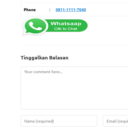
Phone
:
0811-1111-7040
Address:
Sertifika
Setiabudhi Regency Kav. D-31
Wing IV, Jl. Dr. Setiabudhi
Sertifika
Bandung 40559
(MOS)
Mobile:
Manageme
0811-1111-7040
IT Consul
Email:
Tinggalkan Balasan
Gatherin
fei.training.bandung@gmail.com
Website:
Quic
www.fei-training.co.id
Compa
Jadwal
Jadwa
Whats