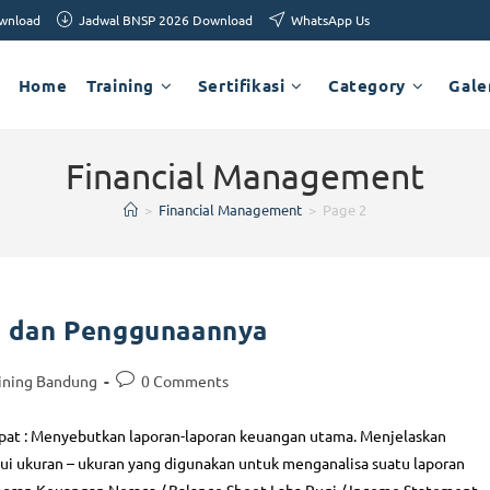
ownload
Jadwal BNSP 2026 Download
WhatsApp Us
Home
Training
Sertifikasi
Category
Gale
Financial Management
>
Financial Management
>
Page 2
 dan Penggunaannya
ining Bandung
0 Comments
apat : Menyebutkan laporan-laporan keuangan utama. Menjelaskan
i ukuran – ukuran yang digunakan untuk menganalisa suatu laporan