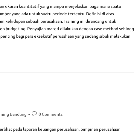
gan ukuran kuantitatif yang mampu menjelaskan bagaimana suatu
r yang ada untuk suatu periode tertentu. Definisi di atas
 kehidupan sebuah perusahaan. Training ini dirancang untuk
ep budgeting. Penyajian materi dilakukan dengan case method sehing
t penting bagi para eksekutif perusahaan yang sedang sibuk melakukan
ining Bandung
0 Comments
ices
Kategori Pelatihan
 terlihat pada laporan keuangan perusahaan, pimpinan perusahaan