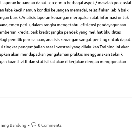
aining
Project Management
ri laporan keuangan dapat tercermin berbagai aspek / masalah potensial
n laba kecil namun kondisi keuangan memadai, relatif akan lebih baik
Training
Supply Chain & Management Logi
ngan buruk.Analisis laporan keuangan merupakan alat informasi untuk
aining
Human Resource
najemen perlu, dalam rangka mengetahui efisiensi pendayagunaan
emberian kredit, baik kredit jangka pendek yang melihat likuiditas
si Profesi BNSP
Business Management
Bagi pemilik perusahaan, analisis keuangan sangat penting untuk dapat
si Microsoft Office Specialist
Information & Technology
i tingkat pengembalian atas investasi yang dilakukan.Training ini akan
arapkan akan mendapatkan pengalaman praktis menggunakan teknik
Financial Management
ngan kuantitatif dan statistikal akan dikerjakan dengan menggunakan
nt Consulting
Perbankan
ting
Operation & Maintenance
g, Outing & Outbond
Strategic Enterpreneurship
k Action
ISO Training
ny Profile Download
 Public Training 2026 Download
ining Bandung
0 Comments