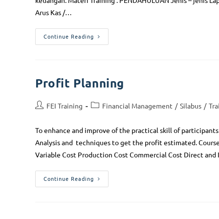
keuangan. Materi Training : PENDAHULUAN Jenis – jenis La
Arus Kas /…
Continue Reading
Profit Planning
FEI Training
Financial Management
/
Silabus
/
Tra
To enhance and improve of the practical skill of participant
Analysis and techniques to get the profit estimated. Cours
Variable Cost Production Cost Commercial Cost Direct and
Continue Reading