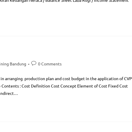
poran Keuangan Neraca / Balance Sheet Laba Rugi / Income Statement
ining Bandung
0 Comments
s in arranging production plan and cost budget in the application of CVP
e Contents : Cost Definition Cost Concept Element of Cost Fixed Cost
 Indirect…