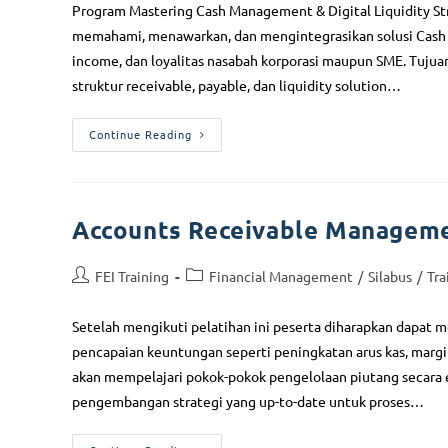
Program Mastering Cash Management & Digital Liquidity S
memahami, menawarkan, dan mengintegrasikan solusi Cash
income, dan loyalitas nasabah korporasi maupun SME. Tujua
struktur receivable, payable, dan liquidity solution…
Continue Reading
Accounts Receivable Manageme
FEI Training
Financial Management
/
Silabus
/
Tra
Setelah mengikuti pelatihan ini peserta diharapkan dapat 
pencapaian keuntungan seperti peningkatan arus kas, margin 
akan mempelajari pokok-pokok pengelolaan piutang secara 
pengembangan strategi yang up-to-date untuk proses…