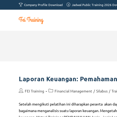
Company Profile Download
Jadwal Public Training 2026 D
Laporan Keuangan: Pemahaman
FEI Training
Financial Management
/
Silabus
/
Tra
Setelah mengikuti pelatihan ini diharapkan peserta akan d
bagaimana menganalisis suatu laporan keuangan. Mengetahu