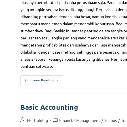
Public Tr
biasanya berorientasi pada laba perusahaan saja. Padahal da
yang mungkin segera harus ditanggulangi. Perusahaan denga
In House 
dibanding perusahan dengan laba besar, namun kondisi keua
Kontak Kami
Online Tr
membantu manajemen dalam mengambil keputusan. Bagi ma
sumber daya. Bagi Bankir, ini sangat penting dalam rangka p
Address:
Sertifika
perusahaan atau jangka panjang yang menganalisa arus kas. 
Setiabudhi Regency Kav. D-31
Wing IV, Jl. Dr. Setiabudhi
Sertifika
mengetahui profitabilitas dari usahanya dan juga mengetahu
Bandung 40559
(MOS)
dilakukan dengan case method, sehingga para peserta dih
analisis laporan keuangan pada kasus yang dibahas. Perhitu
Mobile:
Manageme
0811-1111-7040
bantuan software.
IT Consul
Email:
Continue Reading
Gatherin
fei.training.bandung@gmail.com
Website:
Quic
www.fei-training.co.id
Basic Accounting
Compa
Jadwal
FEI Training
Financial Management
/
Silabus
/
Tra